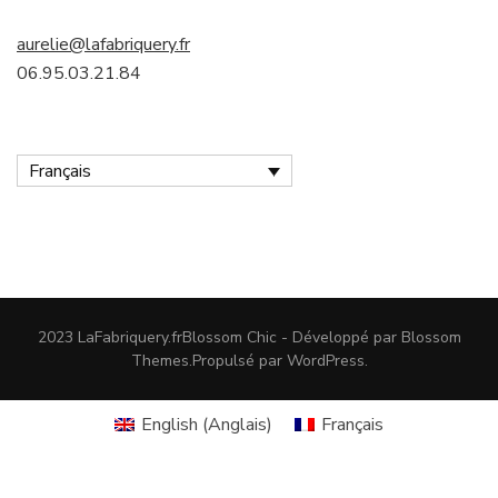
aurelie@lafabriquery.fr
06.95.03.21.84
Français
2023 LaFabriquery.fr
Blossom Chic - Développé par
Blossom
Themes
.Propulsé par
WordPress
.
English
(
Anglais
)
Français